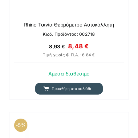
Rhino Ταινία Θερμόμετρο Αυτοκόλλητη
Κωδ. Προϊόντος: 002718
Original
Η
8,48
€
8,93
€
Τιμή χωρίς Φ.Π.Α.:
6,84
€
price
τρέχουσα
was:
τιμή
Άμεσα διαθέσιμο
8,93 €.
είναι:
8,48 €.
Προσθήκη στο καλάθι
-5%