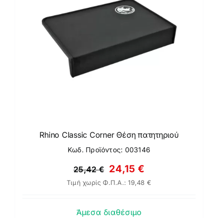
Rhino Classic Corner Θέση πατητηριού
Κωδ. Προϊόντος: 003146
Original
Η
24,15
€
25,42
€
Τιμή χωρίς Φ.Π.Α.:
19,48
€
price
τρέχουσα
was:
τιμή
Άμεσα διαθέσιμο
25,42 €.
είναι: