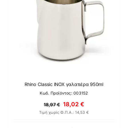
Rhino Classic ΙΝΟΧ γαλατιέρα 950ml
Κωδ. Προϊόντος: 003152
Original
Η
18,02
€
18,97
€
Τιμή χωρίς Φ.Π.Α.:
14,53
€
price
τρέχουσα
was:
τιμή