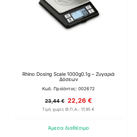
Rhino Dosing Scale 1000g0.1g – Ζυγαριά
Δόσεων
Κωδ. Προϊόντος: 002672
Original
Η
22,26
€
23,44
€
Τιμή χωρίς Φ.Π.Α.:
17,95
€
price
τρέχουσα
was:
τιμή
Άμεσα διαθέσιμο
23,44 €.
είναι: