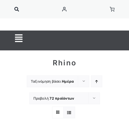
Μετάβαση
στο
περιεχόμενο
Toggle
Navigation
ΚΑΦΕΣ ESPRESSO
Rhino
Κάψουλες Καφέ
Ροφήματα
Ταξινόμηση βάσει
Ημέρα
OUTIN
Προβολή
72 προϊόντων
Home Barista
Αξεσουάρ Barista