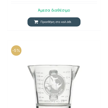
was:
τιμή
Άμεσα διαθέσιμο
17,24 €.
είναι:
16,37 €.
Προσθήκη στο καλάθι
-5%