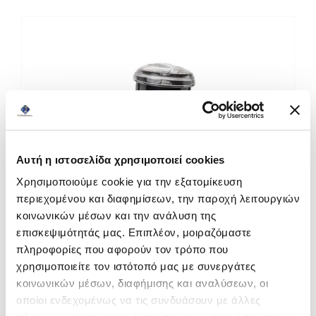
Καφέδες
Εξοπλισμός
Αυτή η ιστοσελίδα χρησιμοποιεί cookies
Χρησιμοποιούμε cookie για την εξατομίκευση
περιεχομένου και διαφημίσεων, την παροχή λειτουργιών
κοινωνικών μέσων και την ανάλυση της
επισκεψιμότητάς μας. Επιπλέον, μοιραζόμαστε
Επαγγελματικός Στίφτης Johny AK/6 ECO
πληροφορίες που αφορούν τον τρόπο που
Μαύρος
χρησιμοποιείτε τον ιστότοπό μας με συνεργάτες
Κωδ. Προϊόντος: 002615
κοινωνικών μέσων, διαφήμισης και αναλύσεων, οι
193,44
€
οποίοι ενδεχομένως να τις συνδυάσουν με άλλες