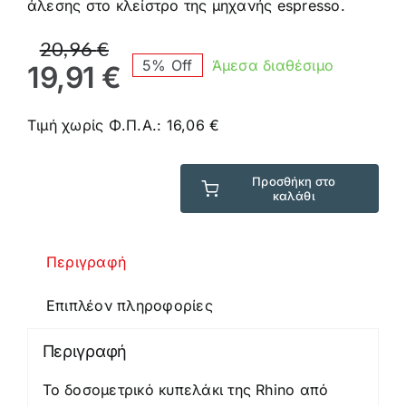
άλεσης στο κλείστρο της μηχανής espresso.
Original
Η
20,96
€
5% Off
Άμεσα διαθέσιμο
price
τρέχουσα
19,91
€
was:
τιμή
20,96 €.
είναι:
Τιμή χωρίς Φ.Π.Α.:
16,06
€
19,91 €.
Προσθήκη στο
καλάθι
Rhino
Dosing
Cup
Περιγραφή
50gr
Δοσομετρικό
Επιπλέον πληροφορίες
καφέ
ποσότητα
Περιγραφή
Το δοσομετρικό κυπελάκι της Rhino από