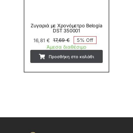
Ζυγαριά με Χρονόμετρο Belogia
DST 350001
17,69
€
5% Off
16,81
€
Original
Η
Άμεσα διαθέσιμο
price
τρέχουσα
Προσθήκη στο καλάθι
was:
τιμή
17,69 €.
είναι:
16,81 €.