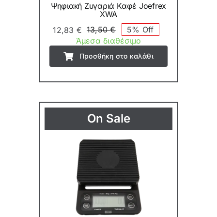
Ψηφιακή Ζυγαριά Καφέ Joefrex
XWA
13,50
€
5% Off
12,83
€
Original
Η
Άμεσα διαθέσιμο
price
τρέχουσα
Προσθήκη στο καλάθι
was:
τιμή
13,50 €.
είναι:
12,83 €.
On Sale