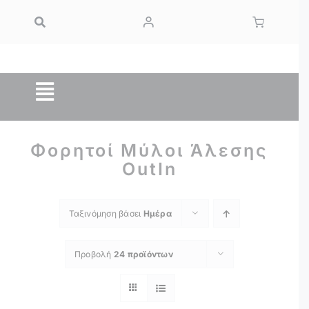
Μετάβαση
στο
περιεχόμενο
Toggle
Navigation
ΚΑΦΕΣ ESPRESSO
Φορητοί Μύλοι Άλεσης
Κάψουλες Καφέ
OutIn
Ροφήματα
Ταξινόμηση βάσει
Ημέρα
OUTIN
Home Barista
Προβολή
24 προϊόντων
Αξεσουάρ Barista