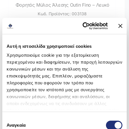
Φορητός Μύλος Άλεσης Outin Fino – Λευκό
Κωδ. Προϊόντος: 003138
Original
Η
204,99
€
260,40
€
Τιμή χωρίς Φ.Π.Α.:
165,31
€
price
τρέχουσα
was:
τιμή
Αυτή η ιστοσελίδα χρησιμοποιεί cookies
Άμεσα διαθέσιμο
260,40 €.
είναι:
Χρησιμοποιούμε cookie για την εξατομίκευση
περιεχομένου και διαφημίσεων, την παροχή λειτουργιών
204,99 €.
Προσθήκη στο καλάθι
κοινωνικών μέσων και την ανάλυση της
επισκεψιμότητάς μας. Επιπλέον, μοιραζόμαστε
πληροφορίες που αφορούν τον τρόπο που
χρησιμοποιείτε τον ιστότοπό μας με συνεργάτες
κοινωνικών μέσων, διαφήμισης και αναλύσεων, οι
-21%
οποίοι ενδεχομένως να τις συνδυάσουν με άλλες
πληροφορίες που τους έχετε παραχωρήσει ή τις οποίες
έχουν συλλέξει σε σχέση με την από μέρους σας χρήση
Θα ήθελες να δεις από κοντά τις φορητές
Χ
Επιλογή
των υπηρεσιών τους.
μηχανές Espresso OutIn και να απολαύσεις τον
Αναγκαία
συγκατάθεσης