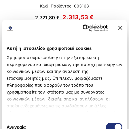
Κωδ. Προϊόντος: 003168
Original
Η
2.313,53
€
2.721,80
€
Τιμή χωρίς Φ.Π.Α.:
1.865,75
€
price
τρέχουσα
was:
τιμή
Άμεσα διαθέσιμο
2.721,80 €.
είναι:
Αυτή η ιστοσελίδα χρησιμοποιεί cookies
2.313,53 €.
Προσθήκη στο καλάθι
Χρησιμοποιούμε cookie για την εξατομίκευση
περιεχομένου και διαφημίσεων, την παροχή λειτουργιών
κοινωνικών μέσων και την ανάλυση της
επισκεψιμότητάς μας. Επιπλέον, μοιραζόμαστε
πληροφορίες που αφορούν τον τρόπο που
-15%
χρησιμοποιείτε τον ιστότοπό μας με συνεργάτες
κοινωνικών μέσων, διαφήμισης και αναλύσεων, οι
οποίοι ενδεχομένως να τις συνδυάσουν με άλλες
πληροφορίες που τους έχετε παραχωρήσει ή τις οποίες
έχουν συλλέξει σε σχέση με την από μέρους σας χρήση
Επιλογή
των υπηρεσιών τους.
Αναγκαία
συγκατάθεσης