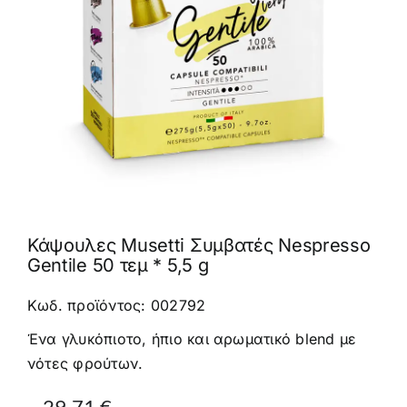
Καφέδες
Εξοπλισμός
Κάψουλες Musetti Συμβατές Nespresso
Gentile 50 τεμ * 5,5 g
Κωδ. προϊόντος: 002792
Ένα γλυκόπιοτο, ήπιο και αρωματικό blend με
νότες φρούτων.
Original
Η
29,71
€