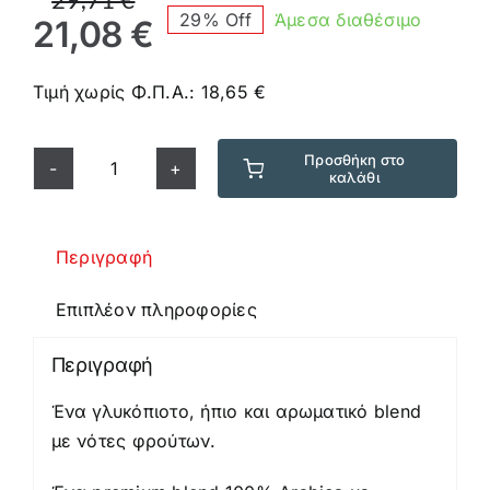
29% Off
Άμεσα διαθέσιμο
price
τρέχουσα
21,08
€
was:
τιμή
29,71 €.
είναι:
Τιμή χωρίς Φ.Π.Α.:
18,65
€
21,08 €.
Προσθήκη στο
καλάθι
Κάψουλες
Musetti
Συμβατές
Περιγραφή
Nespresso
Gentile
Επιπλέον πληροφορίες
50
τεμ
Περιγραφή
*
Ένα γλυκόπιοτο, ήπιο και αρωματικό blend
5,5
με νότες φρούτων.
g
ποσότητα