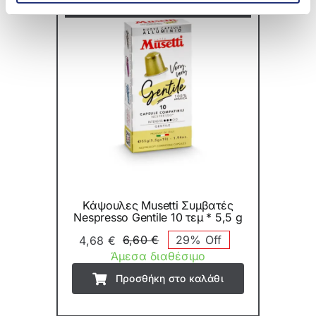
On Sale
Κάψουλες Musetti Συμβατές
Nespresso Gentile 10 τεμ * 5,5 g
6,60
€
29% Off
4,68
€
Original
Η
Άμεσα διαθέσιμο
price
τρέχουσα
Προσθήκη στο καλάθι
was:
τιμή
6,60 €.
είναι:
4,68 €.