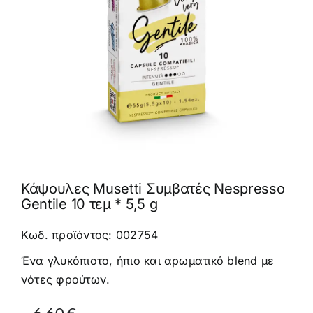
Καφέδες
Εξοπλισμός
Κάψουλες Musetti Συμβατές Nespresso
Gentile 10 τεμ * 5,5 g
Κωδ. προϊόντος: 002754
Ένα γλυκόπιοτο, ήπιο και αρωματικό blend με
νότες φρούτων.
Original
Η
6,60
€