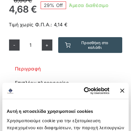
29% Off
Άμεσα διαθέσιμο
price
τρέχουσα
4,68
€
was:
τιμή
6,60 €.
είναι:
Τιμή χωρίς Φ.Π.Α.:
4,14
€
4,68 €.
Προσθήκη στο
καλάθι
Κάψουλες
Musetti
Συμβατές
Περιγραφή
Nespresso
Gentile
Επιπλέον πληροφορίες
10
τεμ
Περιγραφή
*
Ένα γλυκόπιοτο, ήπιο και αρωματικό blend
5,5
Αυτή η ιστοσελίδα χρησιμοποιεί cookies
με νότες φρούτων.
g
Χρησιμοποιούμε cookie για την εξατομίκευση
ποσότητα
περιεχομένου και διαφημίσεων, την παροχή λειτουργιών