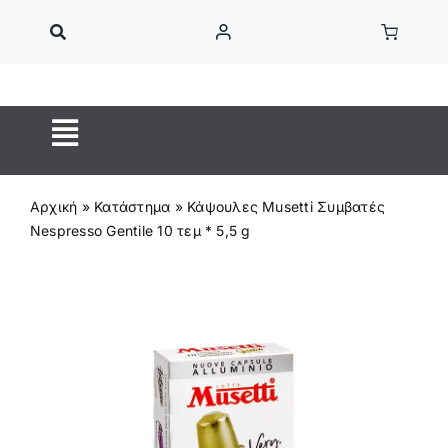
Μετάβαση
στο
περιεχόμενο
Toggle
Navigation
ΚΑΦΕΣ ESPRESSO
Αρχική
»
Κατάστημα
»
Κάψουλες Musetti Συμβατές
Κάψουλες Καφέ
Nespresso Gentile 10 τεμ * 5,5 g
ON SALE
Ροφήματα
OUTIN
Home Barista
Αξεσουάρ Barista