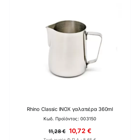
Rhino Classic ΙΝΟΧ γαλατιέρα 360ml
Κωδ. Προϊόντος: 003150
Original
Η
10,72
€
11,28
€
Τιμή χωρίς Φ.Π.Α.:
8,65
€