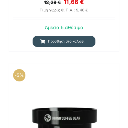
Original
Η
11,66
€
12,28
€
Τιμή χωρίς Φ.Π.Α.:
9,40
€
price
τρέχουσα
was:
τιμή
Άμεσα διαθέσιμο
12,28 €.
είναι:
11,66 €.
Προσθήκη στο καλάθι
-5%