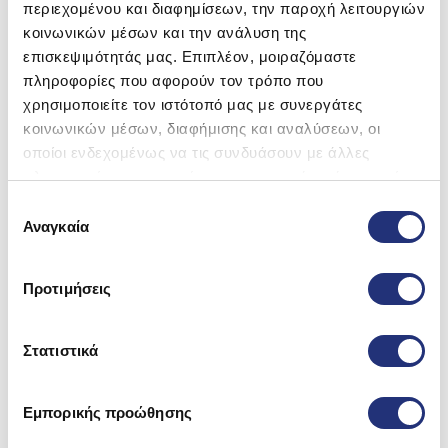
περιεχομένου και διαφημίσεων, την παροχή λειτουργιών
κοινωνικών μέσων και την ανάλυση της
επισκεψιμότητάς μας. Επιπλέον, μοιραζόμαστε
πληροφορίες που αφορούν τον τρόπο που
-5%
χρησιμοποιείτε τον ιστότοπό μας με συνεργάτες
κοινωνικών μέσων, διαφήμισης και αναλύσεων, οι
οποίοι ενδεχομένως να τις συνδυάσουν με άλλες
πληροφορίες που τους έχετε παραχωρήσει ή τις οποίες
έχουν συλλέξει σε σχέση με την από μέρους σας χρήση
Επιλογή
των υπηρεσιών τους.
Αναγκαία
συγκατάθεσης
Προτιμήσεις
Στατιστικά
Εμπορικής προώθησης