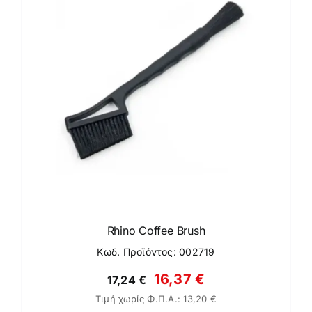
Rhino Coffee Brush
Κωδ. Προϊόντος: 002719
Original
Η
16,37
€
17,24
€
Τιμή χωρίς Φ.Π.Α.:
13,20
€
price
τρέχουσα