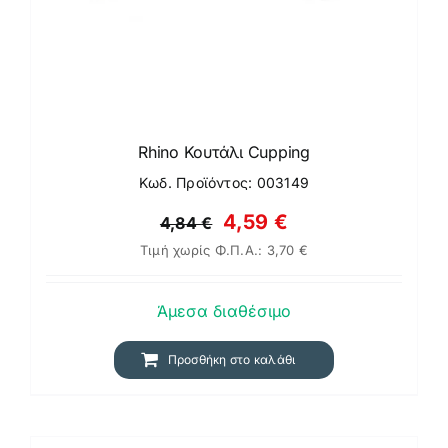
Rhino Κουτάλι Cupping
Κωδ. Προϊόντος: 003149
Original
Η
4,59
€
4,84
€
Τιμή χωρίς Φ.Π.Α.:
3,70
€
price
τρέχουσα
was:
τιμή
Άμεσα διαθέσιμο
4,84 €.
είναι:
4,59 €.
Προσθήκη στο καλάθι