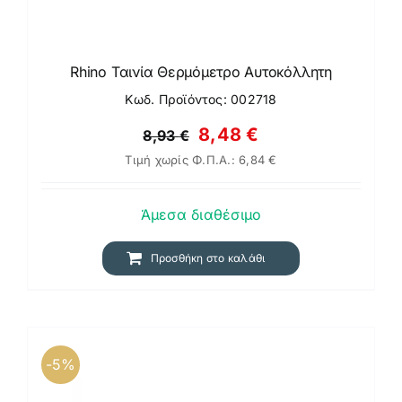
Rhino Ταινία Θερμόμετρο Αυτοκόλλητη
Κωδ. Προϊόντος: 002718
Original
Η
8,48
€
8,93
€
Τιμή χωρίς Φ.Π.Α.:
6,84
€
price
τρέχουσα
was:
τιμή
Άμεσα διαθέσιμο
8,93 €.
είναι:
8,48 €.
Προσθήκη στο καλάθι
-5%