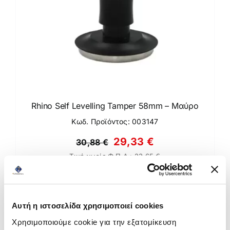
Rhino Self Levelling Tamper 58mm – Μαύρο
Κωδ. Προϊόντος: 003147
Original
Η
29,33
€
30,88
€
Τιμή χωρίς Φ.Π.Α.:
23,65
€
price
τρέχουσα
was:
τιμή
Άμεσα διαθέσιμο
30,88 €.
είναι:
Αυτή η ιστοσελίδα χρησιμοποιεί cookies
29,33 €.
Προσθήκη στο καλάθι
Χρησιμοποιούμε cookie για την εξατομίκευση