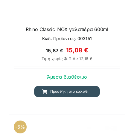
Rhino Classic ΙΝΟΧ γαλατιέρα 600ml
Κωδ. Προϊόντος: 003151
Original
Η
15,08
€
15,87
€
Τιμή χωρίς Φ.Π.Α.:
12,16
€
price
τρέχουσα
was:
τιμή
Άμεσα διαθέσιμο
15,87 €.
είναι:
15,08 €.
Προσθήκη στο καλάθι
-5%