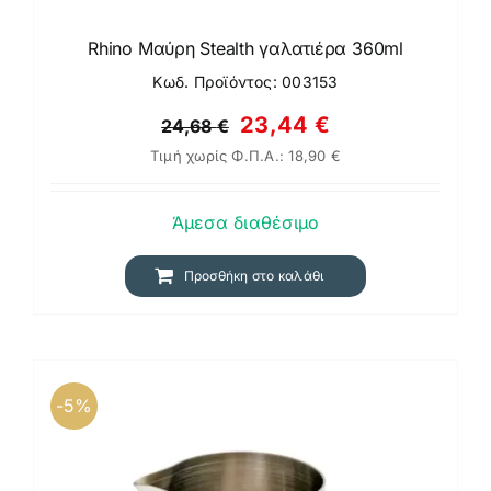
Rhino Μαύρη Stealth γαλατιέρα 360ml
Κωδ. Προϊόντος: 003153
Original
Η
23,44
€
24,68
€
Τιμή χωρίς Φ.Π.Α.:
18,90
€
price
τρέχουσα
was:
τιμή
Άμεσα διαθέσιμο
24,68 €.
είναι:
23,44 €.
Προσθήκη στο καλάθι
-5%