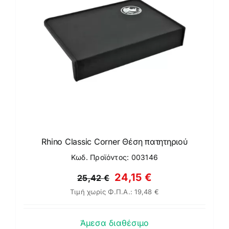
Rhino Classic Corner Θέση πατητηριού
Κωδ. Προϊόντος: 003146
Original
Η
24,15
€
25,42
€
Τιμή χωρίς Φ.Π.Α.:
19,48
€
price
τρέχουσα
was:
τιμή
Άμεσα διαθέσιμο
25,42 €.
είναι: