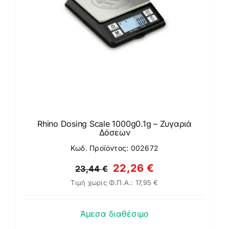
Rhino Dosing Scale 1000g0.1g – Ζυγαριά
Δόσεων
Κωδ. Προϊόντος: 002672
Original
Η
22,26
€
23,44
€
Τιμή χωρίς Φ.Π.Α.:
17,95
€
price
τρέχουσα
was:
τιμή
Άμεσα διαθέσιμο
23,44 €.
είναι: