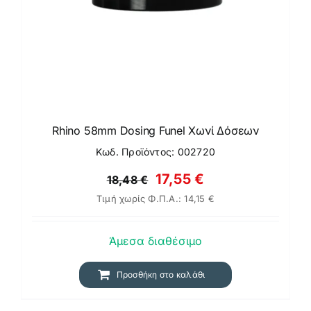
Rhino 58mm Dosing Funel Χωνί Δόσεων
Κωδ. Προϊόντος: 002720
Original
Η
17,55
€
18,48
€
Τιμή χωρίς Φ.Π.Α.:
14,15
€
price
τρέχουσα
was:
τιμή
Άμεσα διαθέσιμο
18,48 €.
είναι:
17,55 €.
Προσθήκη στο καλάθι