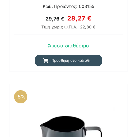
Κωδ. Προϊόντος: 003155
Original
Η
28,27
€
29,76
€
Τιμή χωρίς Φ.Π.Α.:
22,80
€
price
τρέχουσα
was:
τιμή
Άμεσα διαθέσιμο
29,76 €.
είναι:
28,27 €.
Προσθήκη στο καλάθι
-5%