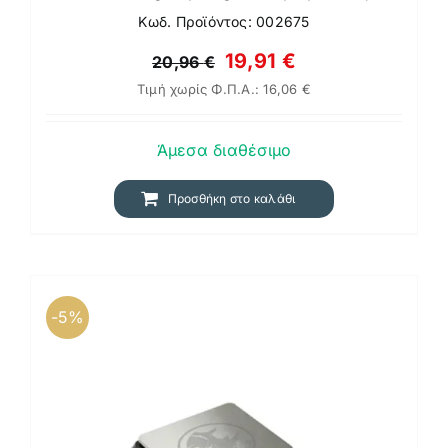
Κωδ. Προϊόντος: 002675
Original
Η
19,91
€
20,96
€
Τιμή χωρίς Φ.Π.Α.:
16,06
€
price
τρέχουσα
was:
τιμή
Άμεσα διαθέσιμο
20,96 €.
είναι:
19,91 €.
Προσθήκη στο καλάθι
-5%