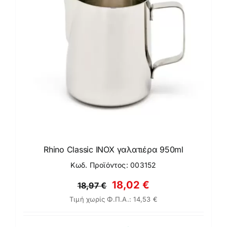
Rhino Classic ΙΝΟΧ γαλατιέρα 950ml
Κωδ. Προϊόντος: 003152
Original
Η
18,02
€
18,97
€
Τιμή χωρίς Φ.Π.Α.:
14,53
€
price
τρέχουσα
was:
τιμή