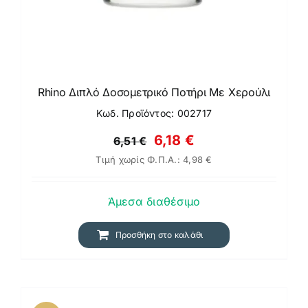
Rhino Διπλό Δοσομετρικό Ποτήρι Με Χερούλι
Κωδ. Προϊόντος: 002717
Original
Η
6,18
€
6,51
€
Τιμή χωρίς Φ.Π.Α.:
4,98
€
price
τρέχουσα
was:
τιμή
Άμεσα διαθέσιμο
6,51 €.
είναι:
6,18 €.
Προσθήκη στο καλάθι