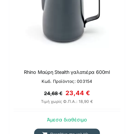
Rhino Μαύρη Stealth γαλατιέρα 600ml
Κωδ. Προϊόντος: 003154
Original
Η
23,44
€
24,68
€
Τιμή χωρίς Φ.Π.Α.:
18,90
€
price
τρέχουσα
was:
τιμή
Άμεσα διαθέσιμο
24,68 €.
είναι:
23,44 €.