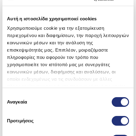
Προτεινόμενα Προϊόντα
Αυτή η ιστοσελίδα χρησιμοποιεί cookies
Χρησιμοποιούμε cookie για την εξατομίκευση
περιεχομένου και διαφημίσεων, την παροχή λειτουργιών
κοινωνικών μέσων και την ανάλυση της
επισκεψιμότητάς μας. Επιπλέον, μοιραζόμαστε
πληροφορίες που αφορούν τον τρόπο που
χρησιμοποιείτε τον ιστότοπό μας με συνεργάτες
κοινωνικών μέσων, διαφήμισης και αναλύσεων, οι
οποίοι ενδεχομένως να τις συνδυάσουν με άλλες
πληροφορίες που τους έχετε παραχωρήσει ή τις οποίες
έχουν συλλέξει σε σχέση με την από μέρους σας χρήση
Επιλογή
των υπηρεσιών τους.
Αναγκαία
συγκατάθεσης
Toddy Πώμα Σιλικόνης (2 τμχ)
Άμεσα διαθέσιμο
4,22
€
Προτιμήσεις
Προσθήκη στο καλάθι