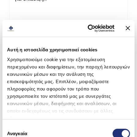
Αυτή η ιστοσελίδα χρησιμοποιεί cookies
Για Τηλεφωνικές Παραγγελίες:
Χρησιμοποιούμε cookie για την εξατομίκευση
210 9966290
περιεχομένου και διαφημίσεων, την παροχή λειτουργιών
κοινωνικών μέσων και την ανάλυση της
επισκεψιμότητάς μας. Επιπλέον, μοιραζόμαστε
πληροφορίες που αφορούν τον τρόπο που
Δωρεάν Μεταφορικά εντός Αττικής για αγορές άνω
χρησιμοποιείτε τον ιστότοπό μας με συνεργάτες
των 59€
κοινωνικών μέσων, διαφήμισης και αναλύσεων, οι
οποίοι ενδεχομένως να τις συνδυάσουν με άλλες
πληροφορίες που τους έχετε παραχωρήσει ή τις οποίες
έχουν συλλέξει σε σχέση με την από μέρους σας χρήση
Υψηλή ποιότητα
Επιλογή
των υπηρεσιών τους.
Αναγκαία
συγκατάθεσης