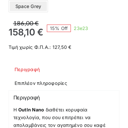
Space Grey
Original
Η
186,00
€
15% Off
23e23
price
τρέχουσα
158,10
€
was:
τιμή
186,00 €.
είναι:
Τιμή χωρίς Φ.Π.Α.:
127,50
€
158,10 €.
Περιγραφή
Επιπλέον πληροφορίες
Περιγραφή
Η
OutIn Nano
διαθέτει κορυφαία
τεχνολογία, που σου επιτρέπει να
απολαμβάνεις τον αγαπημένο σου καφέ