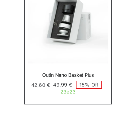
Outin Nano Basket Plus
49,99
€
15% Off
42,60
€
Original
Η
23e23
price
τρέχουσα
was:
τιμή
49,99 €.
είναι:
42,60 €.