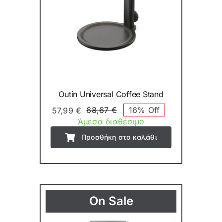
Outin Universal Coffee Stand
68,67
€
16% Off
57,99
€
Original
Η
Άμεσα διαθέσιμο
price
τρέχουσα
Προσθήκη στο καλάθι
was:
τιμή
68,67 €.
είναι:
57,99 €.
On Sale
Εξαντλημένο