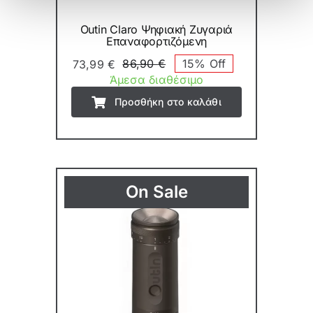
Outin Claro Ψηφιακή Ζυγαριά
Επαναφορτιζόμενη
86,90
€
15% Off
73,99
€
Original
Η
Άμεσα διαθέσιμο
price
τρέχουσα
Προσθήκη στο καλάθι
was:
τιμή
86,90 €.
είναι:
73,99 €.
On Sale