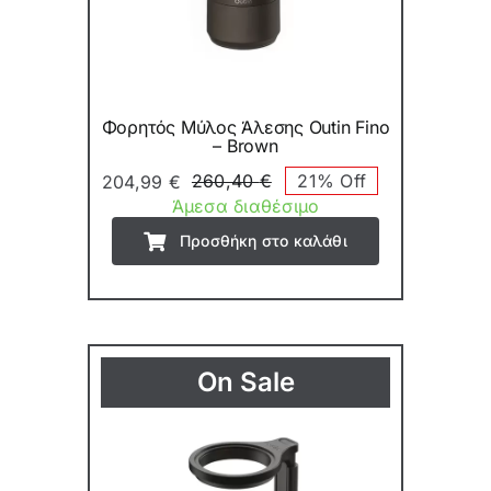
Φορητός Μύλος Άλεσης Outin Fino
– Brown
260,40
€
21% Off
204,99
€
Original
Η
Άμεσα διαθέσιμο
price
τρέχουσα
Προσθήκη στο καλάθι
was:
τιμή
260,40 €.
είναι:
204,99 €.
On Sale