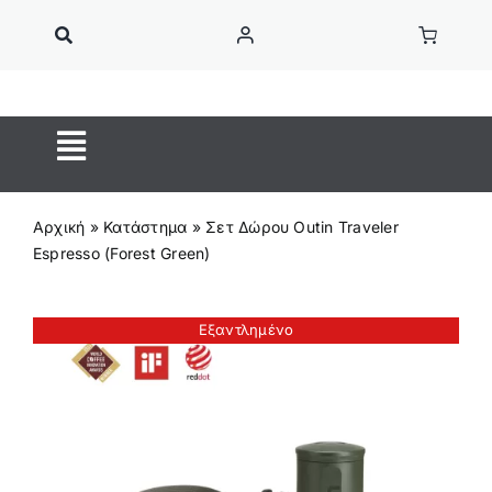
Μετάβαση
στο
περιεχόμενο
Toggle
Navigation
ΚΑΦΕΣ ESPRESSO
Αρχική
»
Κατάστημα
»
Σετ Δώρου Outin Traveler
Κάψουλες Καφέ
Espresso (Forest Green)
ON SALE
Ροφήματα
Εξαντλημένο
OUTIN
Home Barista
Αξεσουάρ Barista