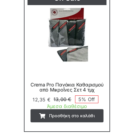
Crema Pro Πανάκια Καθαρισμού
από Μικροΐνες Σετ 4 τμχ
13,00
€
5% Off
12,35
€
Original
Η
Άμεσα διαθέσιμο
price
τρέχουσα
Προσθήκη στο καλάθι
was:
τιμή
13,00 €.
είναι:
12,35 €.