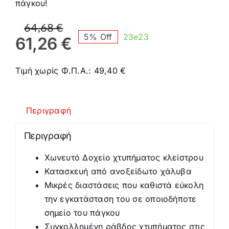
πάγκου!
Original
Η
64,68
€
5% Off
23e23
price
τρέχουσα
61,26
€
was:
τιμή
64,68 €.
είναι:
Τιμή χωρίς Φ.Π.Α.:
49,40
€
61,26 €.
Περιγραφή
Περιγραφή
Χωνευτό Δοχείο χτυπήματος κλείστρου
Κατασκευή από ανοξείδωτο χάλυβα
Μικρές διαστάσεις που καθιστά εύκολη
την εγκατάσταση του σε οποιοδήποτε
σημείο του πάγκου
Συγκολλημένη ράβδος χτυπήματος στις