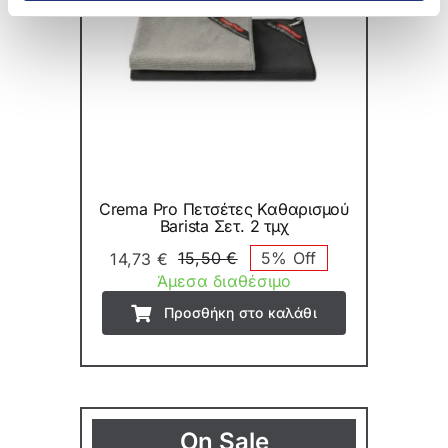
Crema Pro Πετσέτες Καθαρισµού
Barista Σετ. 2 τμχ
15,50
€
5% Off
14,73
€
Original
Η
Άμεσα διαθέσιμο
price
τρέχουσα
Προσθήκη στο καλάθι
was:
τιμή
15,50 €.
είναι:
14,73 €.
On Sale