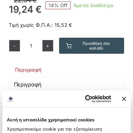
14% Off
Άμεσα διαθέσιμο
price
τρέχουσα
19,24
€
was:
τιμή
22,34 €.
είναι:
Τιμή χωρίς Φ.Π.Α.:
15,52
€
19,24 €.
Προσθήκη στο
καλάθι
Καφές
Musetti
Single
Περιγραφή
Origin
-
Περιγραφή
Colombia
Καφές Single Origin Colomnbia
0,5kg
αποκλειστικά από την Musetti.
ποσότητα
Φρεσκοκαβουρδισμένοι μονοποικιλιακοι
Αυτή η ιστοσελίδα χρησιμοποιεί cookies
κόκκοι καφέ 100% Arabica από την
Χρησιμοποιούμε cookie για την εξατομίκευση