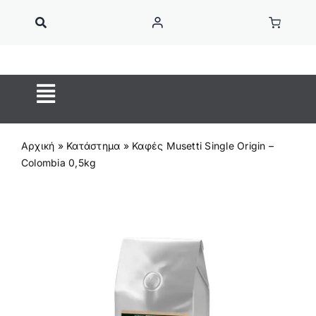
Μετάβαση
στο
περιεχόμενο
Toggle
Navigation
ΚΑΦΕΣ ESPRESSO
Αρχική
»
Κατάστημα
»
Καφές Musetti Single Origin –
Κάψουλες Καφέ
Colombia 0,5kg
ON SALE
Ροφήματα
OUTIN
Home Barista
Αξεσουάρ Barista