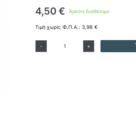
4,50
€
Άμεσα διαθέσιμο
Τιμή χωρίς Φ.Π.Α.:
3,98
€
Elixir
Secret
Garden
100gr
ποσότητα