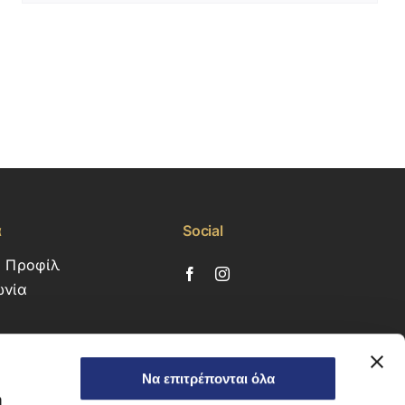
α
Social
ό Προφίλ
ωνία
Να επιτρέπονται όλα
ή