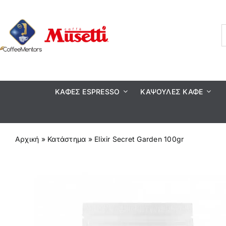
Μετάβαση
στο
περιεχόμενο
ΚΑΦΕΣ ESPRESSO
ΚΆΨΟΥΛΕΣ ΚΑΦΈ
Αρχική
»
Κατάστημα
»
Elixir Secret Garden 100gr