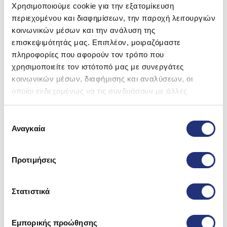
Χρησιμοποιούμε cookie για την εξατομίκευση
περιεχομένου και διαφημίσεων, την παροχή λειτουργιών
κοινωνικών μέσων και την ανάλυση της
Belogia pfrm 695- Χωνί Κλείστρου
Μαγνητικό Ασημί 58mm
επισκεψιμότητάς μας. Επιπλέον, μοιραζόμαστε
πληροφορίες που αφορούν τον τρόπο που
11,00
€
5% Off
10,45
€
Original
Η
χρησιμοποιείτε τον ιστότοπό μας με συνεργάτες
Άμεσα διαθέσιμο
price
τρέχουσα
κοινωνικών μέσων, διαφήμισης και αναλύσεων, οι
Προσθήκη στο καλάθι
was:
τιμή
οποίοι ενδεχομένως να τις συνδυάσουν με άλλες
11,00 €.
είναι:
πληροφορίες που τους έχετε παραχωρήσει ή τις οποίες
10,45 €.
έχουν συλλέξει σε σχέση με την από μέρους σας χρήση
Επιλογή
των υπηρεσιών τους.
Αναγκαία
συγκατάθεσης
On Sale
Προτιμήσεις
Στατιστικά
Εμπορικής προώθησης