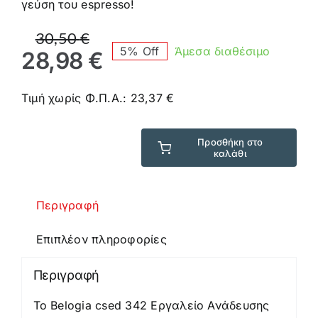
γεύση του espresso!
Original
Η
30,50
€
5% Off
Άμεσα διαθέσιμο
price
τρέχουσα
28,98
€
was:
τιμή
30,50 €.
είναι:
Τιμή χωρίς Φ.Π.Α.:
23,37
€
28,98 €.
Προσθήκη στο
καλάθι
Belogia
csed
342
Περιγραφή
Εργαλείο
Ανάδευσης
Επιπλέον πληροφορίες
Καφέ
ποσότητα
Περιγραφή
Το Belogia csed 342 Εργαλείο Ανάδευσης