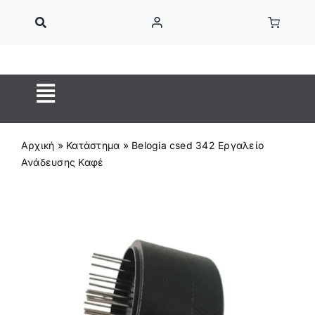
Μετάβαση
στο
περιεχόμενο
Toggle
Navigation
ΚΑΦΕΣ ESPRESSO
Αρχική
»
Κατάστημα
»
Belogia csed 342 Εργαλείο
Κάψουλες Καφέ
Ανάδευσης Καφέ
ON SALE
Ροφήματα
OUTIN
Home Barista
Αξεσουάρ Barista