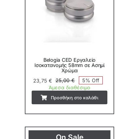
Belogia CED Εργαλείο
Ισοκατανομής 58mm σε Ασημί
Χρώμα
25,00
€
5% Off
23,75
€
Original
Η
Άμεσα διαθέσιμο
price
τρέχουσα
Προσθήκη στο καλάθι
was:
τιμή
25,00 €.
είναι:
23,75 €.
On Sale