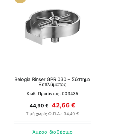
Belogia Rinser GPR 030 – Σύστημα
Ξεπλύματος
Κωδ. Προϊόντος: 003435
Original
Η
42,66
€
44,90
€
Τιμή χωρίς Φ.Π.Α.:
34,40
€
price
τρέχουσα
was:
τιμή
Άμεσα διαθέσιμο