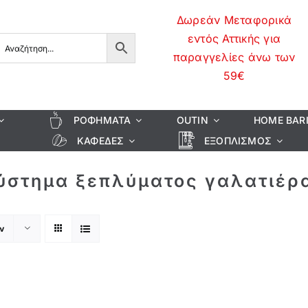
Δωρεάν Μεταφορικά
εντός Αττικής για
παραγγελίες άνω των
59€
ΡΟΦΉΜΑΤΑ
OUTIN
HOME BAR
ΚΑΦΈΔΕΣ
ΕΞΟΠΛΙΣΜΌΣ
ύστημα ξεπλύματος γαλατιέρ
ν