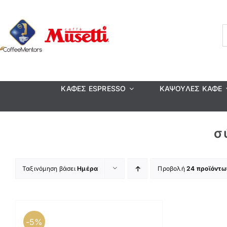
Μετάβαση
στο
περιεχόμενο
ΚΑΦΕΣ ESPRESSO
ΚΆΨΟΥΛΕΣ ΚΑΦΈ
σ
Ταξινόμηση βάσει
Ημέρα
Προβολή
24 προϊόντω
-5%