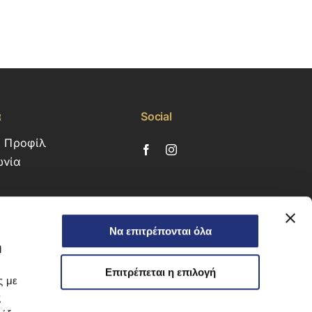
α
Social
ό Προφίλ
ωνία
Να επιτρέπονται όλα
ή
Επιτρέπεται η επιλογή
ς με
ς