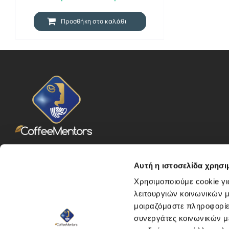
44,90 €.
είναι:
42,66 €.
Προσθήκη στο καλάθι
Πρεμέτης 7 – Άγιος Δημήτριος
Αυτή η ιστοσελίδα χρησι
Αττική – 17342
210 9966 290, 213 0995 016
Χρησιμοποιούμε cookie γι
λειτουργιών κοινωνικών μ
Δευτέρα – Παρασκευή
μοιραζόμαστε πληροφορίε
09:00-17:00
συνεργάτες κοινωνικών μέ