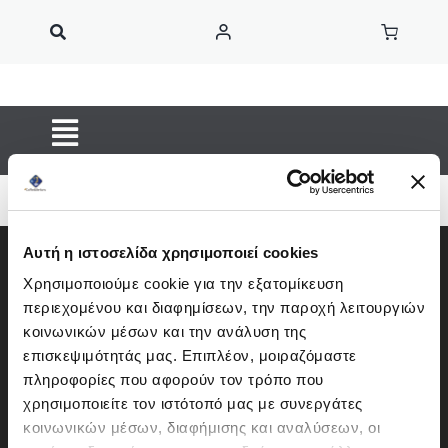
Μετάβαση
στο
περιεχόμενο
Toggle
Navigation
ΚΑΦΕΣ ESPRESSO
Κάψουλες Καφέ
Αυτή η ιστοσελίδα χρησιμοποιεί cookies
Ροφήματα
Χρησιμοποιούμε cookie για την εξατομίκευση
περιεχομένου και διαφημίσεων, την παροχή λειτουργιών
OUTIN
κοινωνικών μέσων και την ανάλυση της
επισκεψιμότητάς μας. Επιπλέον, μοιραζόμαστε
Home Barista
πληροφορίες που αφορούν τον τρόπο που
χρησιμοποιείτε τον ιστότοπό μας με συνεργάτες
Αξεσουάρ Barista
Πρεμέτης 7 – Άγιος Δημήτριος
κοινωνικών μέσων, διαφήμισης και αναλύσεων, οι