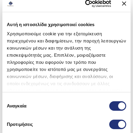
Αυτή η ιστοσελίδα χρησιμοποιεί cookies
Χρησιμοποιούμε cookie για την εξατομίκευση
περιεχομένου και διαφημίσεων, την παροχή λειτουργιών
κοινωνικών μέσων και την ανάλυση της
επισκεψιμότητάς μας. Επιπλέον, μοιραζόμαστε
πληροφορίες που αφορούν τον τρόπο που
χρησιμοποιείτε τον ιστότοπό μας με συνεργάτες
κοινωνικών μέσων, διαφήμισης και αναλύσεων, οι
οποίοι ενδεχομένως να τις συνδυάσουν με άλλες
πληροφορίες που τους έχετε παραχωρήσει ή τις οποίες
έχουν συλλέξει σε σχέση με την από μέρους σας χρήση
Επιλογή
των υπηρεσιών τους.
Αναγκαία
συγκατάθεσης
Προτιμήσεις