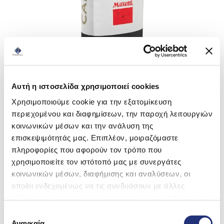
Αυτή η ιστοσελίδα χρησιμοποιεί cookies
Χρησιμοποιούμε cookie για την εξατομίκευση
περιεχομένου και διαφημίσεων, την παροχή λειτουργιών
κοινωνικών μέσων και την ανάλυση της
επισκεψιμότητάς μας. Επιπλέον, μοιραζόμαστε
πληροφορίες που αφορούν τον τρόπο που
χρησιμοποιείτε τον ιστότοπό μας με συνεργάτες
κοινωνικών μέσων, διαφήμισης και αναλύσεων, οι
οποίοι ενδεχομένως να τις συνδυάσουν με άλλες
πληροφορίες που τους έχετε παραχωρήσει ή τις οποίες
έχουν συλλέξει σε σχέση με την από μέρους σας χρήση
Επιλογή
των υπηρεσιών τους.
Αναγκαία