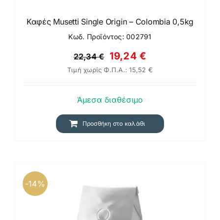
Καφές Musetti Single Origin – Colombia 0,5kg
Κωδ. Προϊόντος: 002791
Original
Η
19,24
€
22,34
€
Τιμή χωρίς Φ.Π.Α.:
15,52
€
price
τρέχουσα
was:
τιμή
Άμεσα διαθέσιμο
22,34 €.
είναι:
19,24 €.
Προσθήκη στο καλάθι
-14%