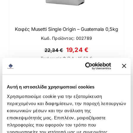
Καφές Musetti Single Origin – Guatemala 0,5kg
Κωδ. Προϊόντος: 002789
Original
Η
19,24
€
22,34
€
Τιμή χωρίς Φ.Π.Α.:
15,52
€
price
τρέχουσα
was:
τιμή
Άμεσα διαθέσιμο
22,34 €.
είναι:
Αυτή η ιστοσελίδα χρησιμοποιεί cookies
19,24 €.
Προσθήκη στο καλάθι
Χρησιμοποιούμε cookie για την εξατομίκευση
περιεχομένου και διαφημίσεων, την παροχή λειτουργιών
κοινωνικών μέσων και την ανάλυση της
επισκεψιμότητάς μας. Επιπλέον, μοιραζόμαστε
πληροφορίες που αφορούν τον τρόπο που
-27%
χρησιμοποιείτε τον ιστότοπό μας με συνεργάτες