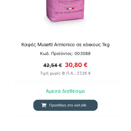
Καφές Musetti Armonico σε κόκκους 1kg
Κωδ. Προϊόντος: 003088
Original
Η
30,80
€
42,54
€
Τιμή χωρίς Φ.Π.Α.:
27,26
€
price
τρέχουσα
was:
τιμή
Άμεσα διαθέσιμο
42,54 €.
είναι:
30,80 €.
Προσθήκη στο καλάθι