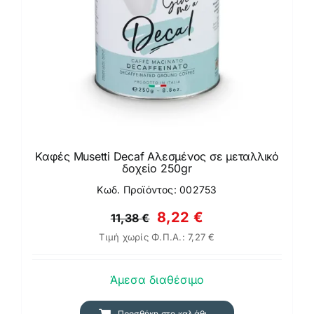
Καφές Musetti Decaf Αλεσμένος σε μεταλλικό
δοχείο 250gr
Κωδ. Προϊόντος: 002753
Original
Η
8,22
€
11,38
€
Τιμή χωρίς Φ.Π.Α.:
7,27
€
price
τρέχουσα
was:
τιμή
Άμεσα διαθέσιμο
11,38 €.
είναι:
8,22 €.
Προσθήκη στο καλάθι