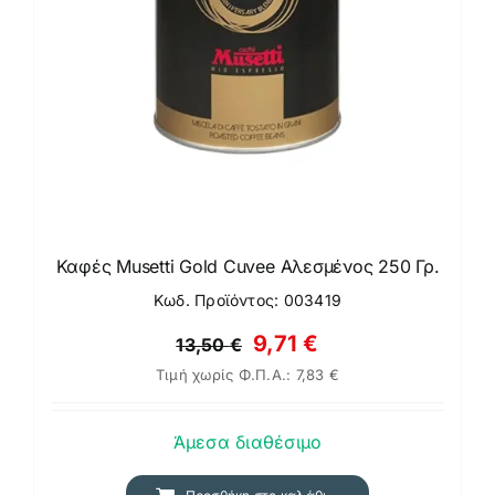
Καφές Musetti Gold Cuvee Αλεσμένος 250 Γρ.
Κωδ. Προϊόντος: 003419
Original
Η
9,71
€
13,50
€
Τιμή χωρίς Φ.Π.Α.:
7,83
€
price
τρέχουσα
was:
τιμή
Άμεσα διαθέσιμο
13,50 €.
είναι:
9,71 €.