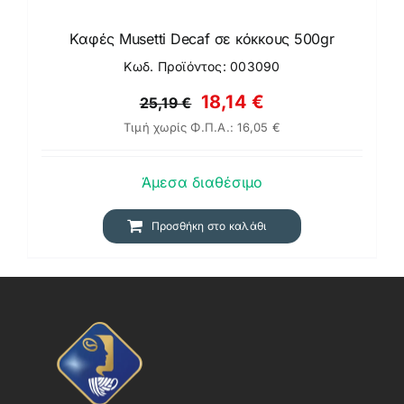
Καφές Musetti Decaf σε κόκκους 500gr
Κωδ. Προϊόντος: 003090
Original
Η
18,14
€
25,19
€
Τιμή χωρίς Φ.Π.Α.:
16,05
€
price
τρέχουσα
was:
τιμή
Άμεσα διαθέσιμο
25,19 €.
είναι:
18,14 €.
Προσθήκη στο καλάθι