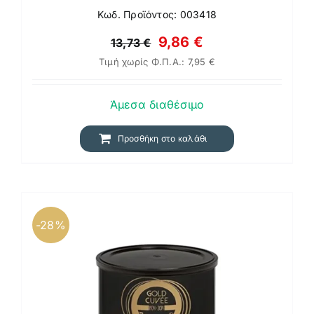
Κωδ. Προϊόντος: 003418
Original
Η
9,86
€
13,73
€
Τιμή χωρίς Φ.Π.Α.:
7,95
€
price
τρέχουσα
was:
τιμή
Άμεσα διαθέσιμο
13,73 €.
είναι:
9,86 €.
Προσθήκη στο καλάθι
-28%