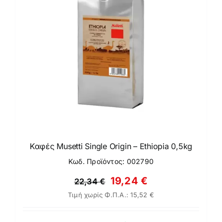
Καφές Musetti Single Origin – Ethiopia 0,5kg
Κωδ. Προϊόντος: 002790
Original
Η
19,24
€
22,34
€
Τιμή χωρίς Φ.Π.Α.:
15,52
€
price
τρέχουσα
was:
τιμή