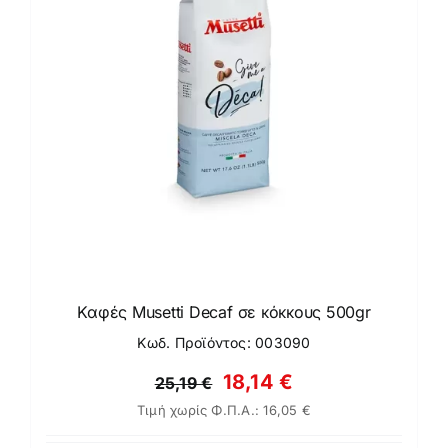
Καφές Musetti Decaf σε κόκκους 500gr
Κωδ. Προϊόντος: 003090
Original
Η
18,14
€
25,19
€
Τιμή χωρίς Φ.Π.Α.:
16,05
€
price
τρέχουσα