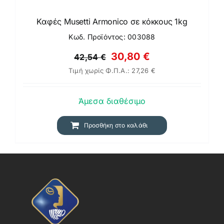
Καφές Musetti Armonico σε κόκκους 1kg
Κωδ. Προϊόντος: 003088
Original
Η
30,80
€
42,54
€
Τιμή χωρίς Φ.Π.Α.:
27,26
€
price
τρέχουσα
was:
τιμή
Άμεσα διαθέσιμο
42,54 €.
είναι:
30,80 €.
Προσθήκη στο καλάθι