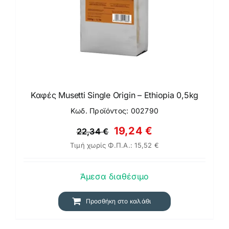
Καφές Musetti Single Origin – Ethiopia 0,5kg
Κωδ. Προϊόντος: 002790
Original
Η
19,24
€
22,34
€
Τιμή χωρίς Φ.Π.Α.:
15,52
€
price
τρέχουσα
was:
τιμή
Άμεσα διαθέσιμο
22,34 €.
είναι:
19,24 €.
Προσθήκη στο καλάθι