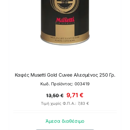
Καφές Musetti Gold Cuvee Αλεσμένος 250 Γρ.
Κωδ. Προϊόντος: 003419
Original
Η
9,71
€
13,50
€
Τιμή χωρίς Φ.Π.Α.:
7,83
€
price
τρέχουσα
was:
τιμή
Άμεσα διαθέσιμο
13,50 €.
είναι: