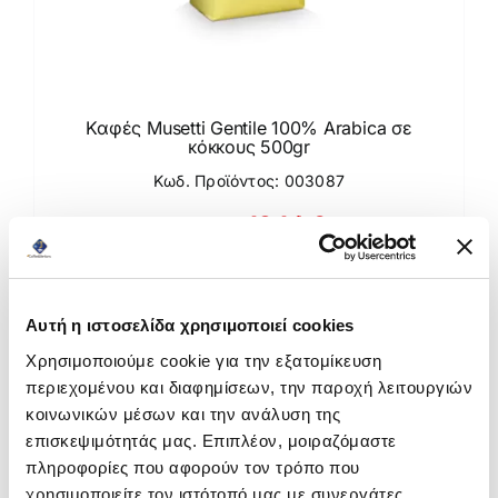
Καφές Musetti Gentile 100% Arabica σε
κόκκους 500gr
Κωδ. Προϊόντος: 003087
Original
Η
18,14
€
25,19
€
Τιμή χωρίς Φ.Π.Α.:
16,05
€
price
τρέχουσα
was:
τιμή
Άμεσα διαθέσιμο
Αυτή η ιστοσελίδα χρησιμοποιεί cookies
25,19 €.
είναι:
Χρησιμοποιούμε cookie για την εξατομίκευση
18,14 €.
Προσθήκη στο καλάθι
περιεχομένου και διαφημίσεων, την παροχή λειτουργιών
κοινωνικών μέσων και την ανάλυση της
επισκεψιμότητάς μας. Επιπλέον, μοιραζόμαστε
πληροφορίες που αφορούν τον τρόπο που
χρησιμοποιείτε τον ιστότοπό μας με συνεργάτες