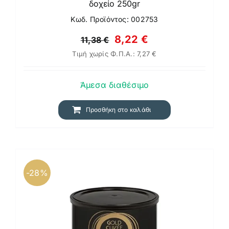
δοχείο 250gr
Κωδ. Προϊόντος: 002753
Original
Η
8,22
€
11,38
€
Τιμή χωρίς Φ.Π.Α.:
7,27
€
price
τρέχουσα
was:
τιμή
Άμεσα διαθέσιμο
11,38 €.
είναι:
8,22 €.
Προσθήκη στο καλάθι
-28%