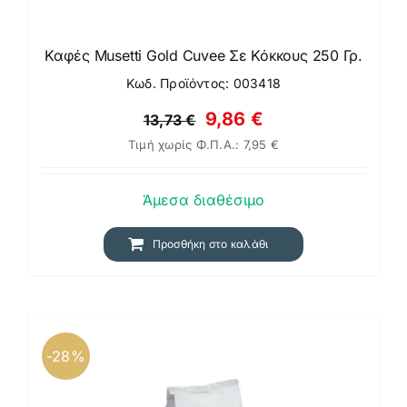
Καφές Musetti Gold Cuvee Σε Κόκκους 250 Γρ.
Κωδ. Προϊόντος: 003418
Original
Η
9,86
€
13,73
€
Τιμή χωρίς Φ.Π.Α.:
7,95
€
price
τρέχουσα
was:
τιμή
Άμεσα διαθέσιμο
13,73 €.
είναι:
9,86 €.
Προσθήκη στο καλάθι
-28%