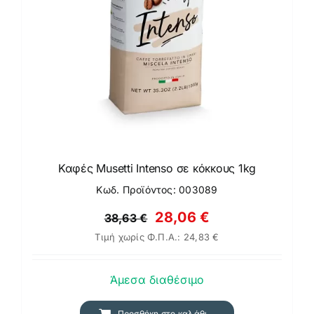
Καφές Musetti Intenso σε κόκκους 1kg
Κωδ. Προϊόντος: 003089
Original
Η
28,06
€
38,63
€
Τιμή χωρίς Φ.Π.Α.:
24,83
€
price
τρέχουσα
was:
τιμή
Άμεσα διαθέσιμο
38,63 €.
είναι:
28,06 €.
Προσθήκη στο καλάθι